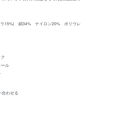
ゴラ15%) 絹34% ナイロン20% ポリウレ
ック
ャコール
ー
い合わせる