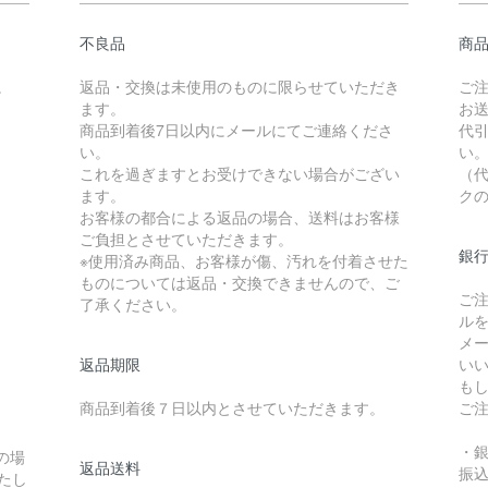
不良品
商
。
返品・交換は未使用のものに限らせていただき
ご
ます。
お
商品到着後7日以内にメールにてご連絡くださ
代引
い。
い
これを過ぎますとお受けできない場合がござい
（
ます。
ク
お客様の都合による返品の場合、送料はお客様
ご負担とさせていただきます。
銀
※使用済み商品、お客様が傷、汚れを付着させた
ものについては返品・交換できませんので、ご
ご
了承ください。
ル
メ
返品期限
い
も
商品到着後７日以内とさせていただきます。
ご
・
の場
返品送料
振込
たし