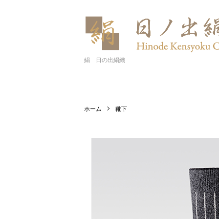
絹 日の出絹織
ホーム
靴下