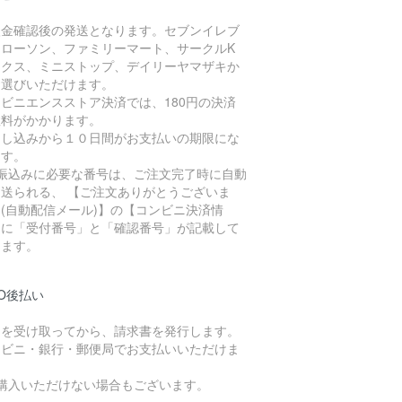
入金確認後の発送となります。セブンイレブ
、ローソン、ファミリーマート、サークルK
ンクス、ミニストップ、デイリーヤマザキか
お選びいただけます。
ビニエンスストア決済では、180円の決済
数料がかかります。
申し込みから１０日間がお支払いの期限にな
ます。
お振込みに必要な番号は、ご注文完了時に自動
に送られる、 【ご注文ありがとうございま
(自動配信メール)】の【コンビニ決済情
】に「受付番号」と「確認番号」が記載して
ります。
O後払い
品を受け取ってから、請求書を発行します。
ンビニ・銀行・郵便局でお支払いいただけま
。
ご購入いただけない場合もございます。