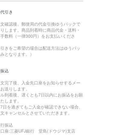
品代引き
注文確認後、郵便局の代金引換ゆうパックで
送りします。商品到着時に商品代金・送料・
手数料（一律300円）をお支払いくださ
。
代引きをご希望の場合は配送方法はゆうパッ
のみとなります。）
行振込
注文完了後、入金先口座をお知らせするメー
をお送りします。
ール到着後、遅くとも7日以内にお振込をお願
いたします。
し7日を過ぎてもご入金が確認できない場合、
注文キャンセルとさせていただきます。
銀行振込
口座:三菱UFJ銀行 堂島(ドウジマ)支店