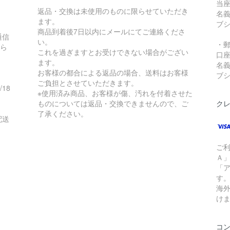
当座:
返品・交換は未使用のものに限らせていただき
名義
ます。
ブシ
商品到着後7日以内にメールにてご連絡くださ
通信
い。
・
知ら
これを過ぎますとお受けできない場合がござい
口座番
ます。
名義
お客様の都合による返品の場合、送料はお客様
ブシ
ご負担とさせていただきます。
/18
※使用済み商品、お客様が傷、汚れを付着させた
ものについては返品・交換できませんので、ご
ク
了承ください。
配送
ご
Ａ
「
す。
海
け
コ