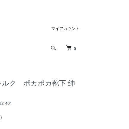
マイアカウント
0
シルク ポカポカ靴下 紳
82-401
)