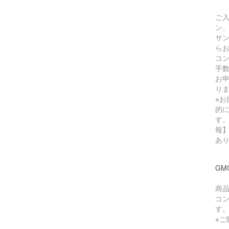
ご
ン
サ
ら
コン
手
お
り
※
的
す。
報
あ
GM
商
コ
す
※